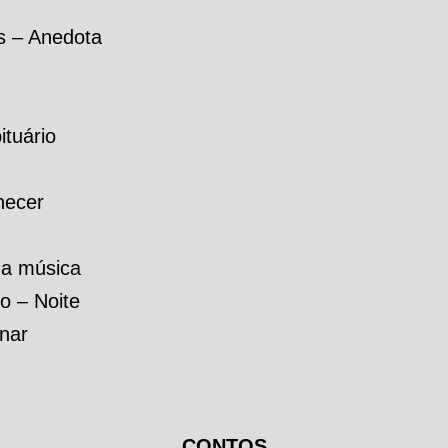
s – Anedota
ituário
hecer
 a música
o – Noite
unar
CONTOS