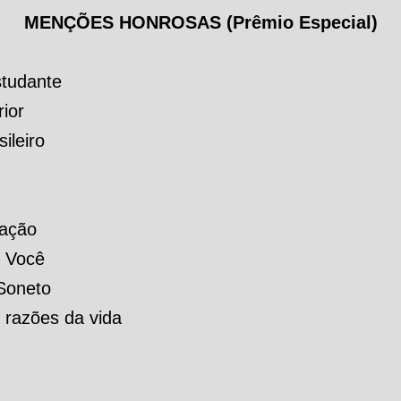
MENÇÕES HONROSAS (Prêmio Especial)
studante
ior
ileiro
ração
– Você
 Soneto
 razões da vida