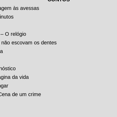
agem às avessas
inutos
– O relógio
 não escovam os dentes
ta
nóstico
gina da vida
ngar
Cena de um crime