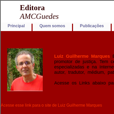
Editora
AMCGuedes
Principal
Quem somos
Publicações
Luiz Guilherme Marques
É
promotor de justiça. Tem ce
especializadas e na Intern
autor, tradutor, médium, pa
Acesse os Links abaixo par
Acesse esse link para o site de Luiz Guilherme Marques