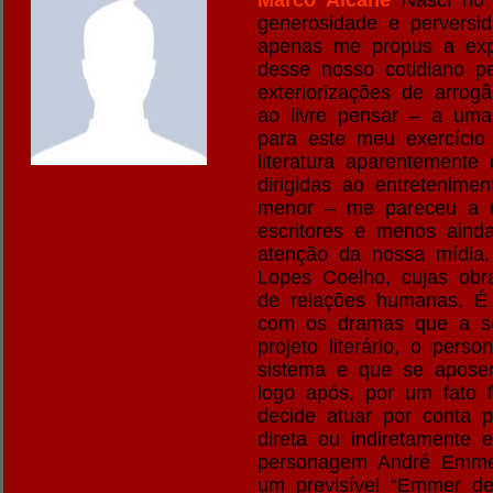
Marco Alcane
Nasci no B
generosidade e perversi
apenas me propus a expo
desse nosso cotidiano p
exteriorizações de arro
ao livre pensar – a uma
para este meu exercício 
literatura aparentemente
dirigidas ao entretenimen
menor – me pareceu a m
escritores e menos ainda
atenção da nossa mídia.
Lopes Coelho, cujas obr
de relações humanas. É n
com os dramas que a soc
projeto literário, o pe
sistema e que se aposen
logo após, por um fato fo
decide atuar por conta 
direta ou indiretamente 
personagem André Emmer,
um previsível “Emmer dec